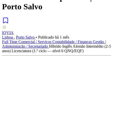
Porto Salvo
IQVIA
Lisboa
,
Porto Salvo
•
Publicado há 1 mês
Full Time
Comercial / Serviços
Contabilidade / Finanças
Gestão /
Administração / Secretariado
Híbrido
Inglês
Alemão
Intermédio (2-5
anos)
Licenciatura (1.º ciclo — nível 6 QNQ/EQF)