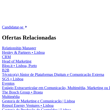
Candidatar-se
Ofertas Relacionadas
Relationship Manager
Henley & Partners
•
Lisboa
CRM
Head of Marketing
Bloq.it
•
Lisboa, Porto
B2B
Técnico(a) Júnior de Plataformas Digitais e Comunicação Externa
SGS
•
Lisboa
Eventos
Estágio Extracurricular em Comunicação, Multimédia, Marketing ou 
The Bosch Group
•
Braga
Multimédia
Gestor/a de Marketing e Comunicação | Lisboa
Repsol Energy Ventures
•
Lisboa
Gestor/a de Produção de Conteúdos | Lisboa