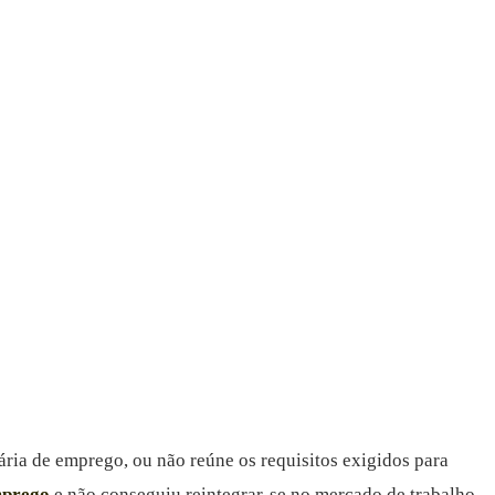
ria de emprego, ou não reúne os requisitos exigidos para
mprego
e não conseguiu reintegrar-se no mercado de trabalho.