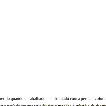
erido quando o trabalhador, confrontado com a perda involuntá
tou o período em que teve
direito a receber o subsídio de dese