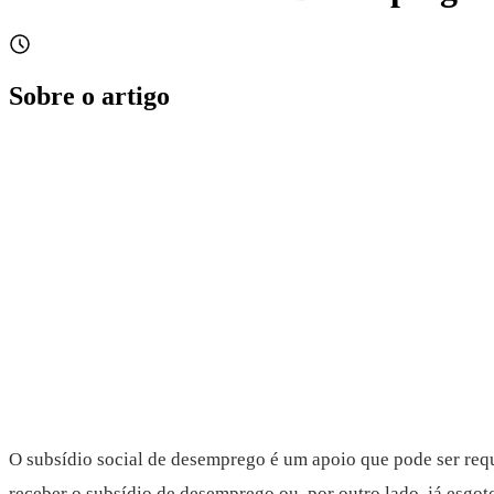
Sobre o artigo
O subsídio social de desemprego é um apoio que pode ser requ
receber o subsídio de desemprego ou, por outro lado, já esgo