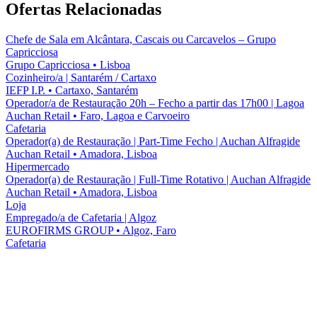
Ofertas Relacionadas
Chefe de Sala em Alcântara, Cascais ou Carcavelos – Grupo
Capricciosa
Grupo Capricciosa
•
Lisboa
Cozinheiro/a | Santarém / Cartaxo
IEFP I.P.
•
Cartaxo, Santarém
Operador/a de Restauração 20h – Fecho a partir das 17h00 | Lagoa
Auchan Retail
•
Faro, Lagoa e Carvoeiro
Cafetaria
Operador(a) de Restauração | Part-Time Fecho | Auchan Alfragide
Auchan Retail
•
Amadora, Lisboa
Hipermercado
Operador(a) de Restauração | Full-Time Rotativo | Auchan Alfragide
Auchan Retail
•
Amadora, Lisboa
Loja
Empregado/a de Cafetaria | Algoz
EUROFIRMS GROUP
•
Algoz, Faro
Cafetaria