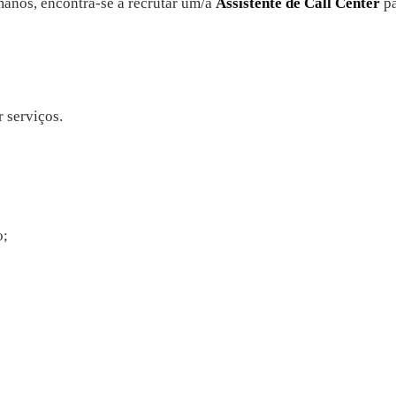
manos, encontra-se a recrutar um/a
Assistente de Call Center
pa
 serviços.
o;