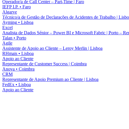
Operador/a de Call Center – Part-Time | Faro
IEFP I.P.
•
Faro
Algarve
Técnico/a de Gestão de Declarações de Acidentes de Trabalho | Lisb
Ayming
•
Lisboa
Excel
Analista de Dados Sénior – Power BI e Microsoft Fabric | Porto – R
Talan
•
Porto
Agile
Assistente de Apoio ao Cliente – Leroy Merlin | Lisboa
RHmais
•
Lisboa
Apoio ao Cliente
Representante de Customer Success | Coimbra
Anova
•
Coimbra
CRM
Representante de Apoio Premium ao Cliente | Lisboa
FedEx
•
Lisboa
Apoio ao Cliente