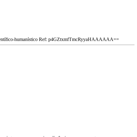
ntífico-humanístico
Ref: p4GZtxmfTmcRyyaHAAAAAA==