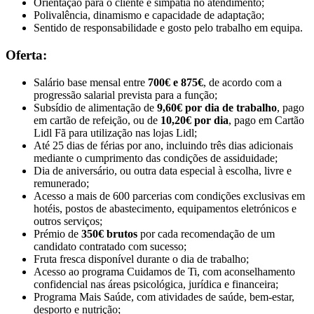
Orientação para o cliente e simpatia no atendimento;
Polivalência, dinamismo e capacidade de adaptação;
Sentido de responsabilidade e gosto pelo trabalho em equipa.
Oferta:
Salário base mensal entre
700€ e 875€
, de acordo com a
progressão salarial prevista para a função;
Subsídio de alimentação de
9,60€ por dia de trabalho
, pago
em cartão de refeição, ou de
10,20€ por dia
, pago em Cartão
Lidl Fã para utilização nas lojas Lidl;
Até 25 dias de férias por ano, incluindo três dias adicionais
mediante o cumprimento das condições de assiduidade;
Dia de aniversário, ou outra data especial à escolha, livre e
remunerado;
Acesso a mais de 600 parcerias com condições exclusivas em
hotéis, postos de abastecimento, equipamentos eletrónicos e
outros serviços;
Prémio de
350€ brutos
por cada recomendação de um
candidato contratado com sucesso;
Fruta fresca disponível durante o dia de trabalho;
Acesso ao programa Cuidamos de Ti, com aconselhamento
confidencial nas áreas psicológica, jurídica e financeira;
Programa Mais Saúde, com atividades de saúde, bem-estar,
desporto e nutrição;