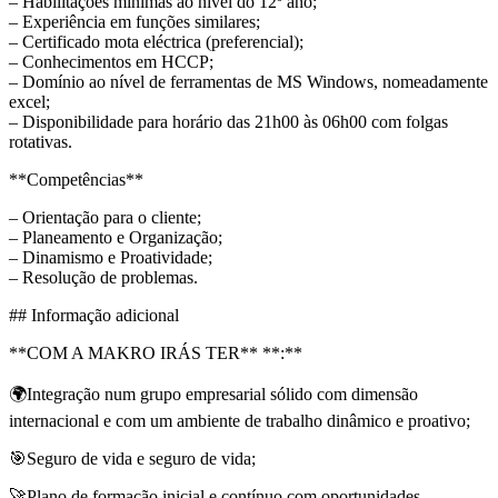
– Habilitações mínimas ao nível do 12º ano;
– Experiência em funções similares;
– Certificado mota eléctrica (preferencial);
– Conhecimentos em HCCP;
– Domínio ao nível de ferramentas de MS Windows, nomeadamente
excel;
– Disponibilidade para horário das 21h00 às 06h00 com folgas
rotativas.
**Competências**
– Orientação para o cliente;
– Planeamento e Organização;
– Dinamismo e Proatividade;
– Resolução de problemas.
## Informação adicional
**COM A MAKRO IRÁS TER** **:**
🌍Integração num grupo empresarial sólido com dimensão
internacional e com um ambiente de trabalho dinâmico e proativo;
🎯Seguro de vida e seguro de vida;
🚀Plano de formação inicial e contínuo com oportunidades