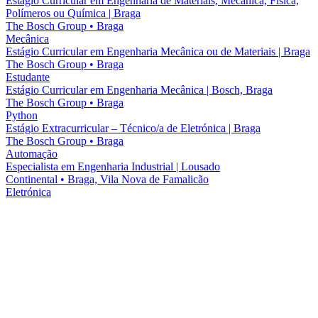
Estágio Curricular em Engenharia de Materiais, Mecânica, Física,
Polímeros ou Química | Braga
The Bosch Group
•
Braga
Mecânica
Estágio Curricular em Engenharia Mecânica ou de Materiais | Braga
The Bosch Group
•
Braga
Estudante
Estágio Curricular em Engenharia Mecânica | Bosch, Braga
The Bosch Group
•
Braga
Python
Estágio Extracurricular – Técnico/a de Eletrónica | Braga
The Bosch Group
•
Braga
Automação
Especialista em Engenharia Industrial | Lousado
Continental
•
Braga, Vila Nova de Famalicão
Eletrónica