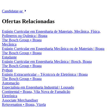
Candidatar-se
Ofertas Relacionadas
Estágio Curricular em Engenharia de Materiais, Mecânica, Física,
Polímeros ou Química | Braga
The Bosch Group
•
Braga
Mecânica
Estágio Curricular em Engenharia Mecânica ou de Materiais | Braga
The Bosch Group
•
Braga
Estudante
Estágio Curricular em Engenharia Mecânica | Bosch, Braga
The Bosch Group
•
Braga
Python
Estágio Extracurricular – Técnico/a de Eletrónica | Braga
The Bosch Group
•
Braga
Automação
Especialista em Engenharia Industrial | Lousado
Continental
•
Braga, Vila Nova de Famalicão
Eletrónica
Associate Merchandiser
Rejuvenation
•
Braga, Vizela