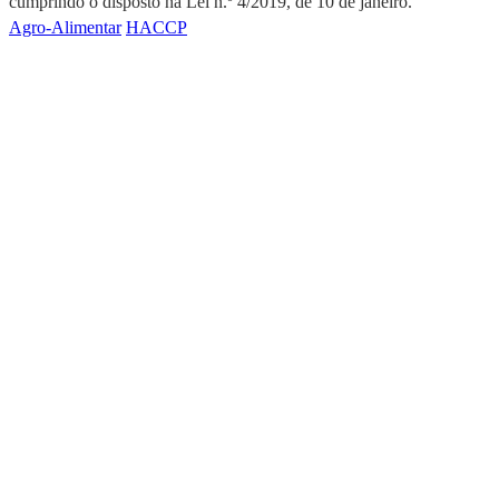
cumprindo o disposto na Lei n.º 4/2019, de 10 de janeiro.
Agro-Alimentar
HACCP