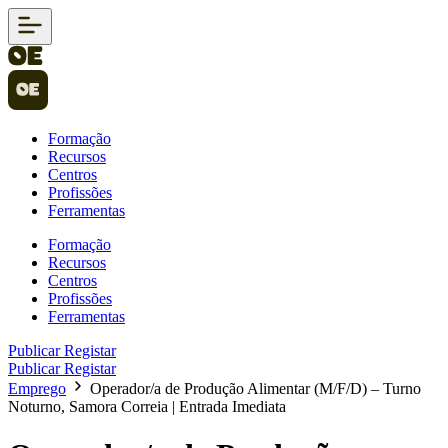
Formação
Recursos
Centros
Profissões
Ferramentas
Formação
Recursos
Centros
Profissões
Ferramentas
Publicar
Registar
Publicar
Registar
Emprego
Operador/a de Produção Alimentar (M/F/D) – Turno
Noturno, Samora Correia | Entrada Imediata