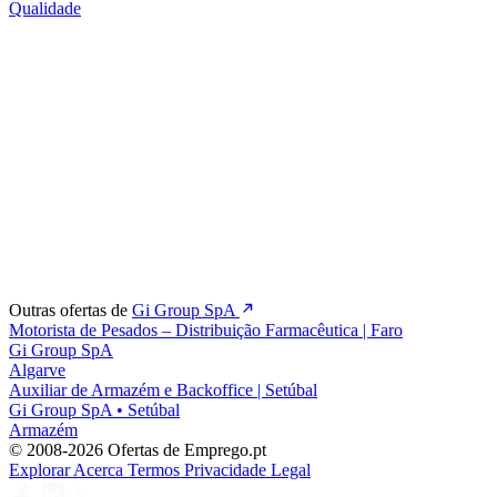
Qualidade
Outras ofertas de
Gi Group SpA
Motorista de Pesados – Distribuição Farmacêutica | Faro
Gi Group SpA
Algarve
Auxiliar de Armazém e Backoffice | Setúbal
Gi Group SpA
•
Setúbal
Armazém
© 2008-2026 Ofertas de Emprego.pt
Explorar
Acerca
Termos
Privacidade
Legal