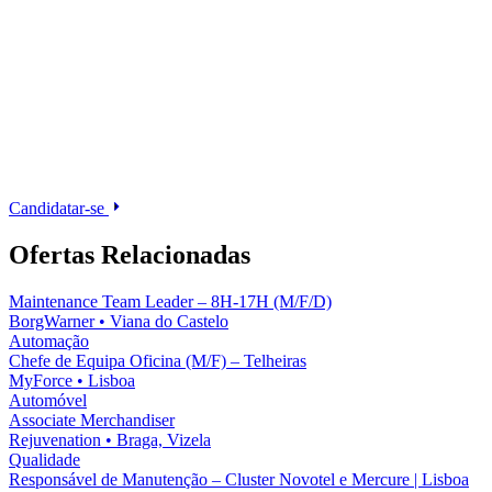
Candidatar-se
Ofertas Relacionadas
Maintenance Team Leader – 8H-17H (M/F/D)
BorgWarner
•
Viana do Castelo
Automação
Chefe de Equipa Oficina (M/F) – Telheiras
MyForce
•
Lisboa
Automóvel
Associate Merchandiser
Rejuvenation
•
Braga, Vizela
Qualidade
Responsável de Manutenção – Cluster Novotel e Mercure | Lisboa