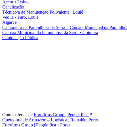
Accor
•
Lisboa
Canalização
Técnico/a de Manutenção Polivalente | Loulé
Veolia
•
Faro, Loulé
Algarve
Cantoneiro na Pampilhosa da Serra – Câmara Municipal da Pampilhos
Câmara Municipal da Pampilhosa da Serra
•
Coimbra
Contratação Pública
Outras ofertas de
Eurofirms Group | People first
Operador/a de Armazém – Logística | Ramalde, Porto
Eurofirms Group | People first
•
Porto