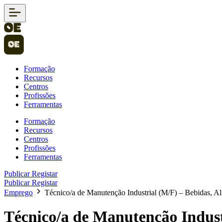
Formação
Recursos
Centros
Profissões
Ferramentas
Formação
Recursos
Centros
Profissões
Ferramentas
Publicar
Registar
Publicar
Registar
Emprego
Técnico/a de Manutenção Industrial (M/F) – Bebidas, A
Técnico/a de Manutenção Indust