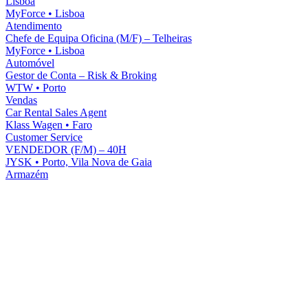
Lisboa
MyForce
•
Lisboa
Atendimento
Chefe de Equipa Oficina (M/F) – Telheiras
MyForce
•
Lisboa
Automóvel
Gestor de Conta – Risk & Broking
WTW
•
Porto
Vendas
Car Rental Sales Agent
Klass Wagen
•
Faro
Customer Service
VENDEDOR (F/M) – 40H
JYSK
•
Porto, Vila Nova de Gaia
Armazém