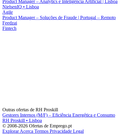
Product Manager – Analytics e Inteligência Artificial | Lisboa
NielsenIQ
•
Lisboa
Agile
Product Manager – Soluções de Fraude | Portugal – Remoto
Feedzai
Fintech
Outras ofertas de
RH Proskill
Gestores Internos (M/F) – Eficiência Energética e Consumo
RH Proskill
•
Lisboa
© 2008-2026 Ofertas de Emprego.pt
Explorar
Acerca
Termos
Privacidade
Legal