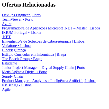
Ofertas Relacionadas
DevOps Engineer | Porto
TeamViewer
•
Porto
Azure
Programador/a de Aplicações Microsoft .NET – Master | Lisboa
IRIUM Portugal
•
Lisboa
.NET
Engenheiro/a de Soluções de Cibersegurança | Lisboa
Vodafone
•
Lisboa
Cibersegurança
Estágio Curricular em Informática | Braga
The Bosch Group
•
Braga
Estudante
Junior Project Manager – Digital Supply Chain | Porto
Metis Agência Digital
•
Porto
Supply Chain
Product Manager – Analytics e Inteligência Artificial | Lisboa
NielsenIQ
•
Lisboa
Agile