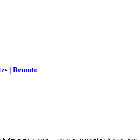
tes | Remoto
 / Kubernetes
para reforçar a sua equipa em projetos internos na área 