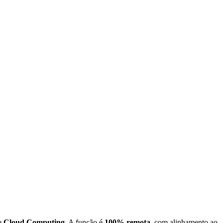
de
Cloud Computing
. A função é
100% remota
, com alinhamento ao