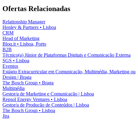
Ofertas Relacionadas
Relationship Manager
Henley & Partners
•
Lisboa
CRM
Head of Marketing
Bloq.it
•
Lisboa, Porto
B2B
Técnico(a) Júnior de Plataformas Digitais e Comunicação Externa
SGS
•
Lisboa
Eventos
Estágio Extracurricular em Comunicação, Multimédia, Marketing ou
Design | Braga
The Bosch Group
•
Braga
Multimédia
Gestor/a de Marketing e Comunicação | Lisboa
Repsol Energy Ventures
•
Lisboa
Gestor/a de Produção de Conteúdos | Lisboa
The Bosch Group
•
Lisboa
Jira