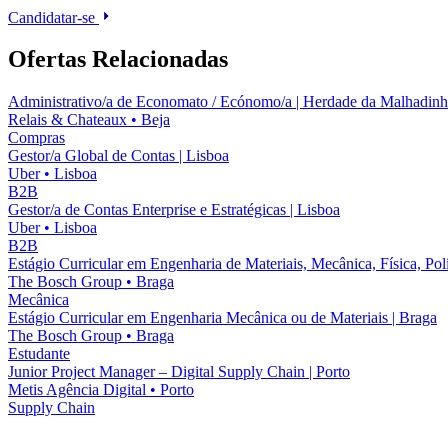
Candidatar-se
Ofertas Relacionadas
Administrativo/a de Economato / Ecónomo/a | Herdade da Malhadinh
Relais & Chateaux
•
Beja
Compras
Gestor/a Global de Contas | Lisboa
Uber
•
Lisboa
B2B
Gestor/a de Contas Enterprise e Estratégicas | Lisboa
Uber
•
Lisboa
B2B
Estágio Curricular em Engenharia de Materiais, Mecânica, Física, Po
The Bosch Group
•
Braga
Mecânica
Estágio Curricular em Engenharia Mecânica ou de Materiais | Braga
The Bosch Group
•
Braga
Estudante
Junior Project Manager – Digital Supply Chain | Porto
Metis Agência Digital
•
Porto
Supply Chain