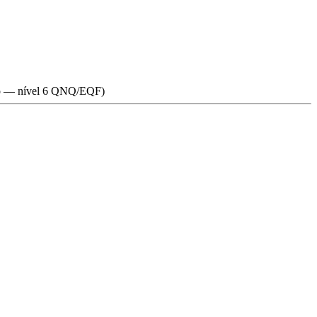
clo — nível 6 QNQ/EQF)