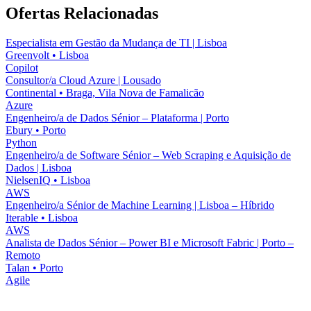
Ofertas Relacionadas
Especialista em Gestão da Mudança de TI | Lisboa
Greenvolt
•
Lisboa
Copilot
Consultor/a Cloud Azure | Lousado
Continental
•
Braga, Vila Nova de Famalicão
Azure
Engenheiro/a de Dados Sénior – Plataforma | Porto
Ebury
•
Porto
Python
Engenheiro/a de Software Sénior – Web Scraping e Aquisição de
Dados | Lisboa
NielsenIQ
•
Lisboa
AWS
Engenheiro/a Sénior de Machine Learning | Lisboa – Híbrido
Iterable
•
Lisboa
AWS
Analista de Dados Sénior – Power BI e Microsoft Fabric | Porto –
Remoto
Talan
•
Porto
Agile