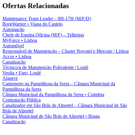
Ofertas Relacionadas
Maintenance Team Leader – 8H-17H (M/F/D)
BorgWarner
•
Viana do Castelo
Automação
Chefe de Equipa Oficina (M/F) – Telheiras
MyForce
•
Lisboa
Automóvel
Responsável de Manutenção – Cluster Novotel e Mercure | Lisboa
Accor
•
Lisboa
Canalização
Técnico/a de Manutenção Polivalente | Loulé
Veolia
•
Faro, Loulé
Algarve
Cantoneiro na Pampilhosa da Serra – Câmara Municipal da
Pampilhosa da Serra
Câmara Municipal da Pampilhosa da Serra
•
Coimbra
Contratação Pública
Canalizador em São Brás de Alportel – Câmara Municipal de São
Brás de Alportel
Câmara Municipal de São Brás de Alportel
•
Braga
Canalização