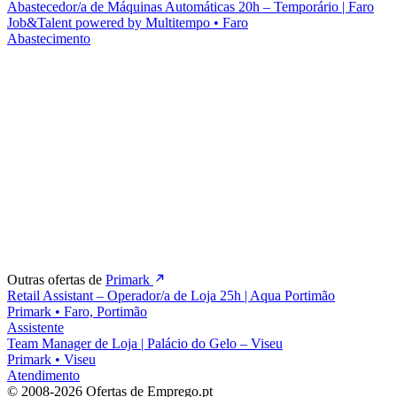
Abastecedor/a de Máquinas Automáticas 20h – Temporário | Faro
Job&Talent powered by Multitempo
•
Faro
Abastecimento
Outras ofertas de
Primark
Retail Assistant – Operador/a de Loja 25h | Aqua Portimão
Primark
•
Faro, Portimão
Assistente
Team Manager de Loja | Palácio do Gelo – Viseu
Primark
•
Viseu
Atendimento
© 2008-2026 Ofertas de Emprego.pt