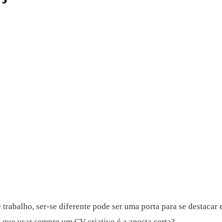
rabalho, ser-se diferente pode ser uma porta para se destacar 
rá que usar sempre um CV criativo é a aposta certa?