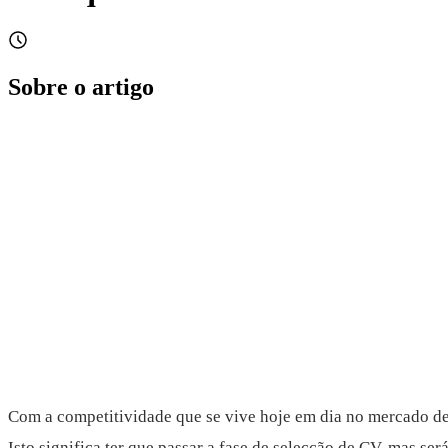
Sobre o artigo
Com a competitividade que se vive hoje em dia no mercado de t
Isto significa ter que passar a fase de selecção de CV, mas se