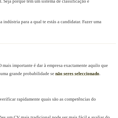
. Seja porque têm um sistema de classificação e
indústria para a qual te estás a candidatar. Fazer uma
O mais importante é dar à empresa exactamente aquilo que
há uma grande probabilidade se
não seres seleccionado
.
verificar rapidamente quais são as competências do
es um CV mais tradicional pode ser mais fácil e avaliar do