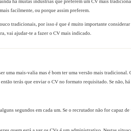
 ainda há muitas industrias que preferem um CV mais tradicional
 mais facilmente, ou porque assim preferem.
o tradicionais, por isso é que é muito importante considerar a 
a, vai ajudar-te a fazer o CV mais indicado.
er uma mais-valia mas é bom ter uma versão mais tradicional. 
, então terás que enviar o CV no formato requisitado. Se não, 
alguns segundos em cada um. Se o recrutador não for capaz de 
ezes quem está a ver os CVs é um administrativo. Nestas situaçõ