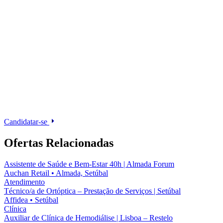
Candidatar-se
Ofertas Relacionadas
Assistente de Saúde e Bem-Estar 40h | Almada Forum
Auchan Retail
•
Almada, Setúbal
Atendimento
Técnico/a de Ortóptica – Prestação de Serviços | Setúbal
Affidea
•
Setúbal
Clínica
Auxiliar de Clínica de Hemodiálise | Lisboa – Restelo