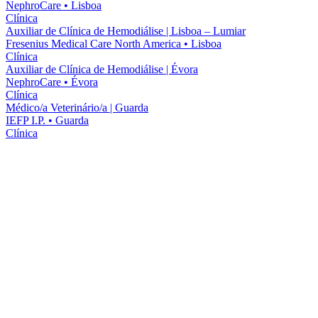
NephroCare
•
Lisboa
Clínica
Auxiliar de Clínica de Hemodiálise | Lisboa – Lumiar
Fresenius Medical Care North America
•
Lisboa
Clínica
Auxiliar de Clínica de Hemodiálise | Évora
NephroCare
•
Évora
Clínica
Médico/a Veterinário/a | Guarda
IEFP I.P.
•
Guarda
Clínica