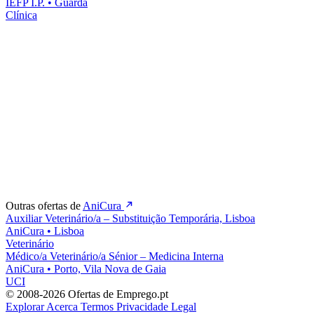
IEFP I.P.
•
Guarda
Clínica
Outras ofertas de
AniCura
Auxiliar Veterinário/a – Substituição Temporária, Lisboa
AniCura
•
Lisboa
Veterinário
Médico/a Veterinário/a Sénior – Medicina Interna
AniCura
•
Porto, Vila Nova de Gaia
UCI
© 2008-2026 Ofertas de Emprego.pt
Explorar
Acerca
Termos
Privacidade
Legal