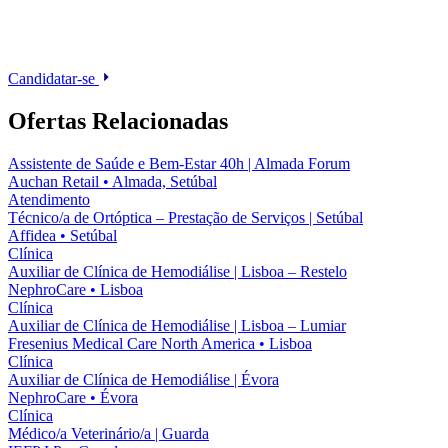
Candidatar-se
Ofertas Relacionadas
Assistente de Saúde e Bem-Estar 40h | Almada Forum
Auchan Retail
•
Almada, Setúbal
Atendimento
Técnico/a de Ortóptica – Prestação de Serviços | Setúbal
Affidea
•
Setúbal
Clínica
Auxiliar de Clínica de Hemodiálise | Lisboa – Restelo
NephroCare
•
Lisboa
Clínica
Auxiliar de Clínica de Hemodiálise | Lisboa – Lumiar
Fresenius Medical Care North America
•
Lisboa
Clínica
Auxiliar de Clínica de Hemodiálise | Évora
NephroCare
•
Évora
Clínica
Médico/a Veterinário/a | Guarda