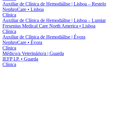
Auxiliar de Clínica de Hemodiálise | Lisboa – Restelo
NephroCare
•
Lisboa
Clínica
Auxiliar de Clínica de Hemodiálise | Lisboa – Lumiar
Fresenius Medical Care North America
•
Lisboa
Clínica
Auxiliar de Clínica de Hemodiálise | Évora
NephroCare
•
Évora
Clínica
Médico/a Veterinário/a | Guarda
IEFP I.P.
•
Guarda
Clínica