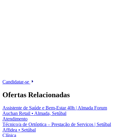
Candidatar-se
Ofertas Relacionadas
Assistente de Saúde e Bem-Estar 40h | Almada Forum
Auchan Retail
•
Almada, Setúbal
Atendimento
Técnico/a de Ortóptica – Prestação de Serviços | Setúbal
Affidea
•
Setúbal
Clínica