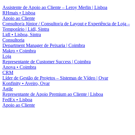
Assistente de Apoio ao Cliente – Leroy Merlin | Lisboa
RHmais
•
Lisboa
Apoio ao Cliente
Consultor/a Júnior / Consultor/a de Layout e Experiência de Loja –
Temporário | Lidl, Sintra
Lidl
•
Lisboa, Sintra
Consultoria
Department Manager de Peixaria | Coimbra
Makro
•
Coimbra
Loja
Representante de Customer Success | Coimbra
Anova
•
Coimbra
CRM
Líder de Gestão de Projetos – Sistemas de Vídeo | Ovar
Konfinity
•
Aveiro, Ovar
Agile
Representante de Apoio Premium ao Cliente | Lisboa
FedEx
•
Lisboa
Apoio ao Cliente