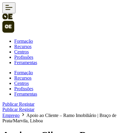
Formação
Recursos
Centros
Profissões
Ferramentas
Formação
Recursos
Centros
Profissões
Ferramentas
Publicar
Registar
Publicar
Registar
Emprego
Apoio ao Cliente – Ramo Imobiliário | Braço de
Prata/Marvila, Lisboa