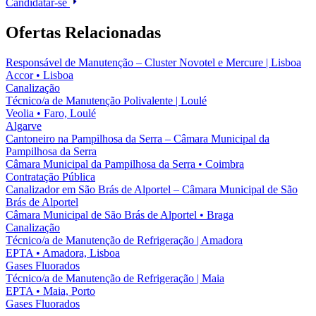
Candidatar-se
Ofertas Relacionadas
Responsável de Manutenção – Cluster Novotel e Mercure | Lisboa
Accor
•
Lisboa
Canalização
Técnico/a de Manutenção Polivalente | Loulé
Veolia
•
Faro, Loulé
Algarve
Cantoneiro na Pampilhosa da Serra – Câmara Municipal da
Pampilhosa da Serra
Câmara Municipal da Pampilhosa da Serra
•
Coimbra
Contratação Pública
Canalizador em São Brás de Alportel – Câmara Municipal de São
Brás de Alportel
Câmara Municipal de São Brás de Alportel
•
Braga
Canalização
Técnico/a de Manutenção de Refrigeração | Amadora
EPTA
•
Amadora, Lisboa
Gases Fluorados
Técnico/a de Manutenção de Refrigeração | Maia
EPTA
•
Maia, Porto
Gases Fluorados