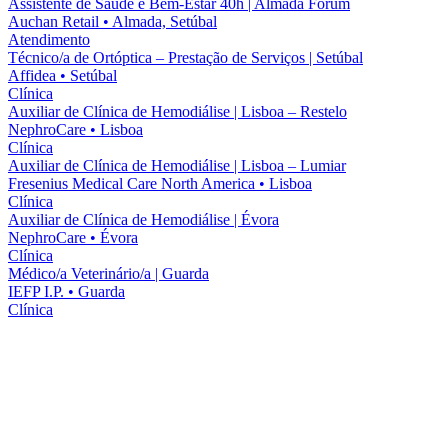
Assistente de Saúde e Bem-Estar 40h | Almada Forum
Auchan Retail
•
Almada, Setúbal
Atendimento
Técnico/a de Ortóptica – Prestação de Serviços | Setúbal
Affidea
•
Setúbal
Clínica
Auxiliar de Clínica de Hemodiálise | Lisboa – Restelo
NephroCare
•
Lisboa
Clínica
Auxiliar de Clínica de Hemodiálise | Lisboa – Lumiar
Fresenius Medical Care North America
•
Lisboa
Clínica
Auxiliar de Clínica de Hemodiálise | Évora
NephroCare
•
Évora
Clínica
Médico/a Veterinário/a | Guarda
IEFP I.P.
•
Guarda
Clínica