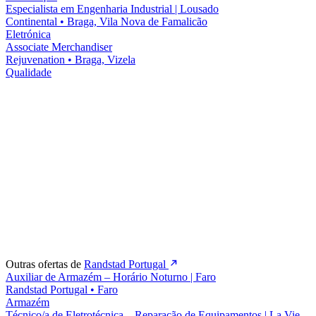
Especialista em Engenharia Industrial | Lousado
Continental
•
Braga, Vila Nova de Famalicão
Eletrónica
Associate Merchandiser
Rejuvenation
•
Braga, Vizela
Qualidade
Outras ofertas de
Randstad Portugal
Auxiliar de Armazém – Horário Noturno | Faro
Randstad Portugal
•
Faro
Armazém
Técnico/a de Eletrotécnica – Reparação de Equipamentos | La Vie