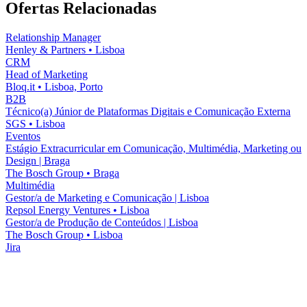
Ofertas Relacionadas
Relationship Manager
Henley & Partners
•
Lisboa
CRM
Head of Marketing
Bloq.it
•
Lisboa, Porto
B2B
Técnico(a) Júnior de Plataformas Digitais e Comunicação Externa
SGS
•
Lisboa
Eventos
Estágio Extracurricular em Comunicação, Multimédia, Marketing ou
Design | Braga
The Bosch Group
•
Braga
Multimédia
Gestor/a de Marketing e Comunicação | Lisboa
Repsol Energy Ventures
•
Lisboa
Gestor/a de Produção de Conteúdos | Lisboa
The Bosch Group
•
Lisboa
Jira