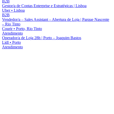
B2B
Gestor/a de Contas Enterprise e Estratégicas | Lisboa
Uber
•
Lisboa
B2B
Vendedor/a – Sales Assistant – Abertura de Loja | Parque Nascente
– Rio Tinto
Courir
•
Porto, Rio Tinto
Atendimento
Operador/a de Loja 28h | Porto – Joaquim Bastos
Lidl
•
Porto
Atendimento