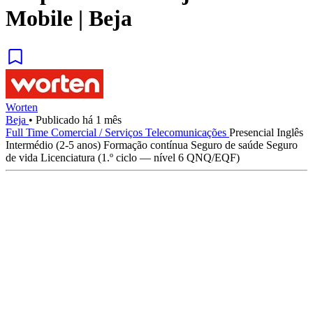
Mobile | Beja
Worten
Beja
•
Publicado há 1 mês
Full Time
Comercial / Serviços
Telecomunicações
Presencial
Inglês
Intermédio (2-5 anos)
Formação contínua
Seguro de saúde
Seguro
de vida
Licenciatura (1.º ciclo — nível 6 QNQ/EQF)