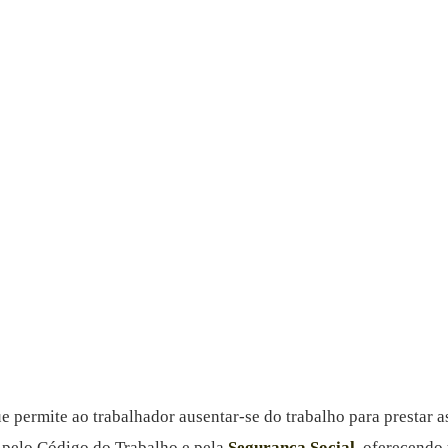
e permite ao trabalhador ausentar-se do trabalho para prestar 
o pelo Código do Trabalho e pela
Segurança Social
, oferecendo 