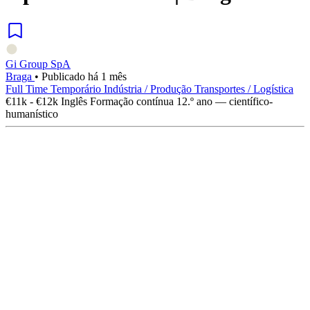
Gi Group SpA
Braga
•
Publicado há 1 mês
Full Time
Temporário
Indústria / Produção
Transportes / Logística
€11k - €12k
Inglês
Formação contínua
12.º ano — científico-
humanístico