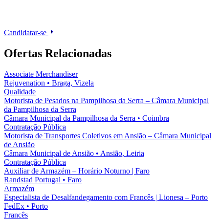
Candidatar-se
Ofertas Relacionadas
Associate Merchandiser
Rejuvenation
•
Braga, Vizela
Qualidade
Motorista de Pesados na Pampilhosa da Serra – Câmara Municipal
da Pampilhosa da Serra
Câmara Municipal da Pampilhosa da Serra
•
Coimbra
Contratação Pública
Motorista de Transportes Coletivos em Ansião – Câmara Municipal
de Ansião
Câmara Municipal de Ansião
•
Ansião, Leiria
Contratação Pública
Auxiliar de Armazém – Horário Noturno | Faro
Randstad Portugal
•
Faro
Armazém
Especialista de Desalfandegamento com Francês | Lionesa – Porto
FedEx
•
Porto
Francês