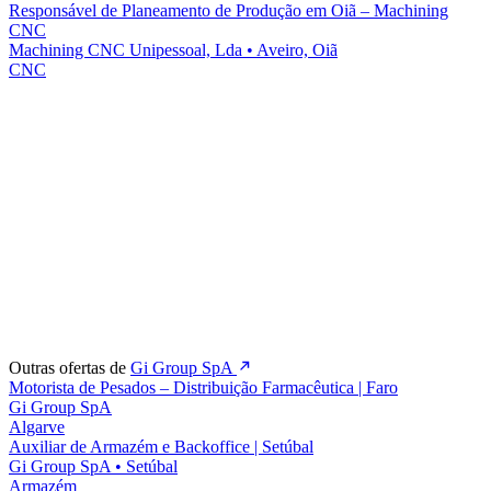
Responsável de Planeamento de Produção em Oiã – Machining
CNC
Machining CNC Unipessoal, Lda
•
Aveiro, Oiã
CNC
Outras ofertas de
Gi Group SpA
Motorista de Pesados – Distribuição Farmacêutica | Faro
Gi Group SpA
Algarve
Auxiliar de Armazém e Backoffice | Setúbal
Gi Group SpA
•
Setúbal
Armazém