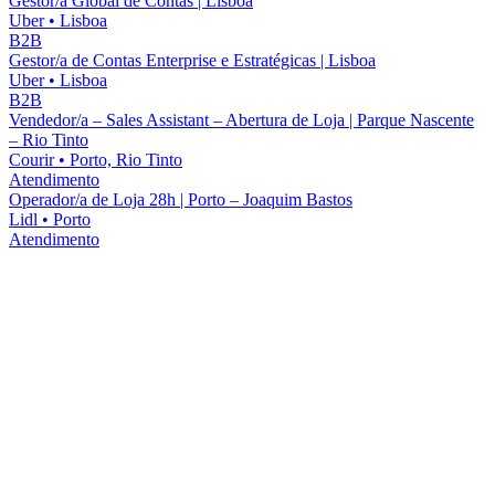
Gestor/a Global de Contas | Lisboa
Uber
•
Lisboa
B2B
Gestor/a de Contas Enterprise e Estratégicas | Lisboa
Uber
•
Lisboa
B2B
Vendedor/a – Sales Assistant – Abertura de Loja | Parque Nascente
– Rio Tinto
Courir
•
Porto, Rio Tinto
Atendimento
Operador/a de Loja 28h | Porto – Joaquim Bastos
Lidl
•
Porto
Atendimento