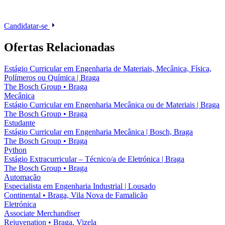
Candidatar-se
Ofertas Relacionadas
Estágio Curricular em Engenharia de Materiais, Mecânica, Física,
Polímeros ou Química | Braga
The Bosch Group
•
Braga
Mecânica
Estágio Curricular em Engenharia Mecânica ou de Materiais | Braga
The Bosch Group
•
Braga
Estudante
Estágio Curricular em Engenharia Mecânica | Bosch, Braga
The Bosch Group
•
Braga
Python
Estágio Extracurricular – Técnico/a de Eletrónica | Braga
The Bosch Group
•
Braga
Automação
Especialista em Engenharia Industrial | Lousado
Continental
•
Braga, Vila Nova de Famalicão
Eletrónica
Associate Merchandiser
Rejuvenation
•
Braga, Vizela