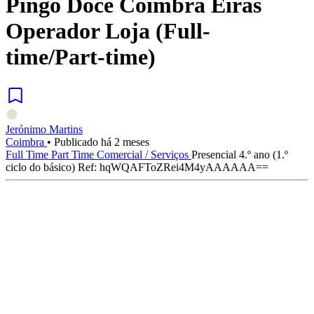
Pingo Doce Coimbra Eiras
Operador Loja (Full-
time/Part-time)
Jerónimo Martins
Coimbra
•
Publicado há 2 meses
Full Time
Part Time
Comercial / Serviços
Presencial
4.º ano (1.º
ciclo do básico)
Ref: hqWQAFToZRei4M4yAAAAAA==