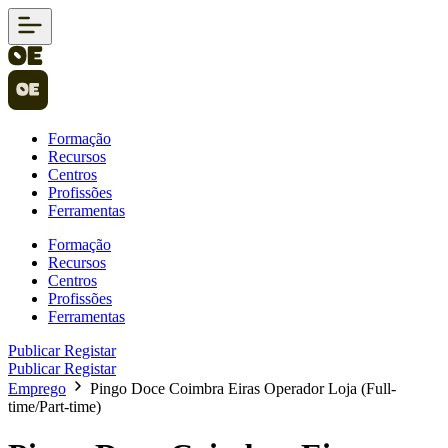
Formação
Recursos
Centros
Profissões
Ferramentas
Formação
Recursos
Centros
Profissões
Ferramentas
Publicar
Registar
Publicar
Registar
Emprego
Pingo Doce Coimbra Eiras Operador Loja (Full-
time/Part-time)