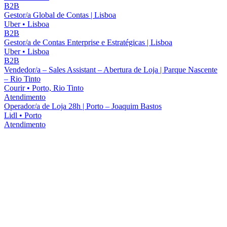
B2B
Gestor/a Global de Contas | Lisboa
Uber
•
Lisboa
B2B
Gestor/a de Contas Enterprise e Estratégicas | Lisboa
Uber
•
Lisboa
B2B
Vendedor/a – Sales Assistant – Abertura de Loja | Parque Nascente
– Rio Tinto
Courir
•
Porto, Rio Tinto
Atendimento
Operador/a de Loja 28h | Porto – Joaquim Bastos
Lidl
•
Porto
Atendimento