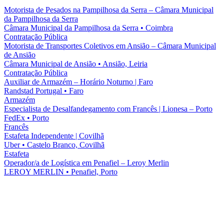
Motorista de Pesados na Pampilhosa da Serra – Câmara Municipal
da Pampilhosa da Serra
Câmara Municipal da Pampilhosa da Serra
•
Coimbra
Contratação Pública
Motorista de Transportes Coletivos em Ansião – Câmara Municipal
de Ansião
Câmara Municipal de Ansião
•
Ansião, Leiria
Contratação Pública
Auxiliar de Armazém – Horário Noturno | Faro
Randstad Portugal
•
Faro
Armazém
Especialista de Desalfandegamento com Francês | Lionesa – Porto
FedEx
•
Porto
Francês
Estafeta Independente | Covilhã
Uber
•
Castelo Branco, Covilhã
Estafeta
Operador/a de Logística em Penafiel – Leroy Merlin
LEROY MERLIN
•
Penafiel, Porto