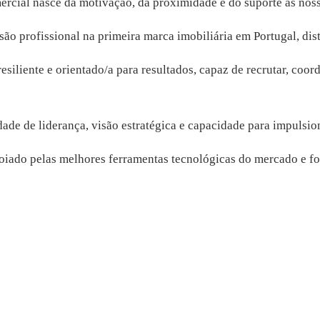
ercial nasce da motivação, da proximidade e do suporte às noss
ão profissional na primeira marca imobiliária em Portugal, di
esiliente e orientado/a para resultados, capaz de recrutar, coor
idade de liderança, visão estratégica e capacidade para impulsi
iado pelas melhores ferramentas tecnológicas do mercado e fo