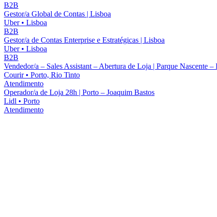
B2B
Gestor/a Global de Contas | Lisboa
Uber
•
Lisboa
B2B
Gestor/a de Contas Enterprise e Estratégicas | Lisboa
Uber
•
Lisboa
B2B
Vendedor/a – Sales Assistant – Abertura de Loja | Parque Nascente – 
Courir
•
Porto, Rio Tinto
Atendimento
Operador/a de Loja 28h | Porto – Joaquim Bastos
Lidl
•
Porto
Atendimento