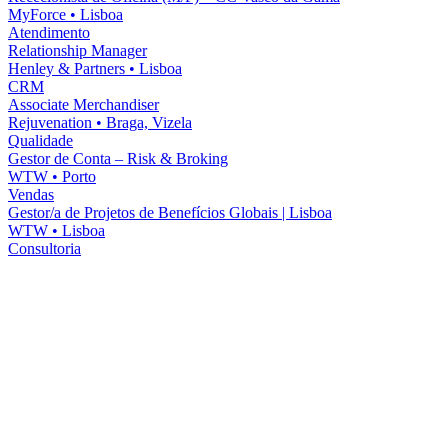
MyForce
•
Lisboa
Atendimento
Relationship Manager
Henley & Partners
•
Lisboa
CRM
Associate Merchandiser
Rejuvenation
•
Braga, Vizela
Qualidade
Gestor de Conta – Risk & Broking
WTW
•
Porto
Vendas
Gestor/a de Projetos de Benefícios Globais | Lisboa
WTW
•
Lisboa
Consultoria