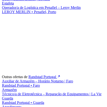
Estafeta
Operador/a de Logística em Penafiel – Leroy Merlin
LEROY MERLIN
•
Penafiel, Porto
Outras ofertas de
Randstad Portugal
Auxiliar de Armazém – Horário Noturno | Faro
Randstad Portugal
•
Faro
Armazém
Técnico/a de Eletrotécnica – Reparação de Equipamentos | La Vie
Guarda
Randstad Portugal
•
Guarda
Atendimento