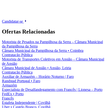
Candidatar-se
Ofertas Relacionadas
Motorista de Pesados na Pampilhosa da Serra – Câmara Municipal
da Pampilhosa da Serra
Câmara Municipal da Pampilhosa da Serra
•
Coimbra
Contratação Pública
Motorista de Transportes Coletivos em Ansião – Câmara Municipal
de Ansião
Câmara Municipal de Ansião
•
Ansião, Leiria
Contratação Pública
Auxiliar de Armazém – Horário Noturno | Faro
Randstad Portugal
•
Faro
Armazém
Especialista de Desalfandegamento com Francês | Lionesa – Porto
FedEx
•
Porto
Francês
Estafeta Independente | Covilhã
Uber
•
Castelo Branco, Covilhã