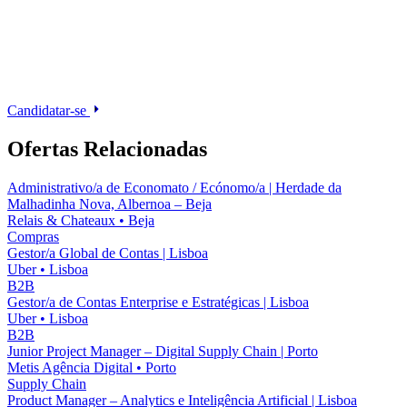
Candidatar-se
Ofertas Relacionadas
Administrativo/a de Economato / Ecónomo/a | Herdade da
Malhadinha Nova, Albernoa – Beja
Relais & Chateaux
•
Beja
Compras
Gestor/a Global de Contas | Lisboa
Uber
•
Lisboa
B2B
Gestor/a de Contas Enterprise e Estratégicas | Lisboa
Uber
•
Lisboa
B2B
Junior Project Manager – Digital Supply Chain | Porto
Metis Agência Digital
•
Porto
Supply Chain
Product Manager – Analytics e Inteligência Artificial | Lisboa