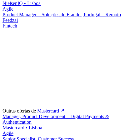
NielsenIQ
•
Lisboa
Agile
Product Manager – Soluções de Fraude | Portugal – Remoto
Feedzai
Fintech
Outras ofertas de
Mastercard
Manager, Product Development – Digital Payments &
Authentication
Mastercard
•
Lisboa
Agile
Senior Specialist, Customer Success