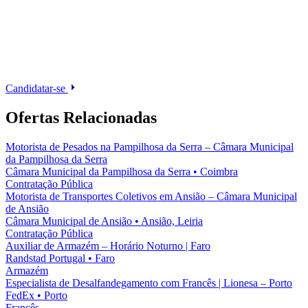
Candidatar-se
Ofertas Relacionadas
Motorista de Pesados na Pampilhosa da Serra – Câmara Municipal
da Pampilhosa da Serra
Câmara Municipal da Pampilhosa da Serra
•
Coimbra
Contratação Pública
Motorista de Transportes Coletivos em Ansião – Câmara Municipal
de Ansião
Câmara Municipal de Ansião
•
Ansião, Leiria
Contratação Pública
Auxiliar de Armazém – Horário Noturno | Faro
Randstad Portugal
•
Faro
Armazém
Especialista de Desalfandegamento com Francês | Lionesa – Porto
FedEx
•
Porto
Francês