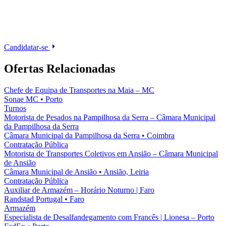
Candidatar-se
Ofertas Relacionadas
Chefe de Equipa de Transportes na Maia – MC
Sonae MC
•
Porto
Turnos
Motorista de Pesados na Pampilhosa da Serra – Câmara Municipal
da Pampilhosa da Serra
Câmara Municipal da Pampilhosa da Serra
•
Coimbra
Contratação Pública
Motorista de Transportes Coletivos em Ansião – Câmara Municipal
de Ansião
Câmara Municipal de Ansião
•
Ansião, Leiria
Contratação Pública
Auxiliar de Armazém – Horário Noturno | Faro
Randstad Portugal
•
Faro
Armazém
Especialista de Desalfandegamento com Francês | Lionesa – Porto