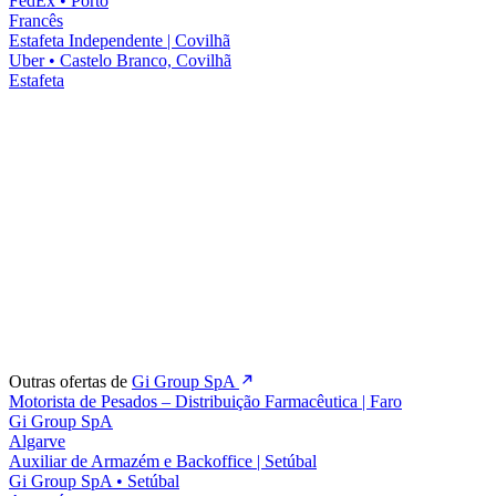
FedEx
•
Porto
Francês
Estafeta Independente | Covilhã
Uber
•
Castelo Branco, Covilhã
Estafeta
Outras ofertas de
Gi Group SpA
Motorista de Pesados – Distribuição Farmacêutica | Faro
Gi Group SpA
Algarve
Auxiliar de Armazém e Backoffice | Setúbal
Gi Group SpA
•
Setúbal