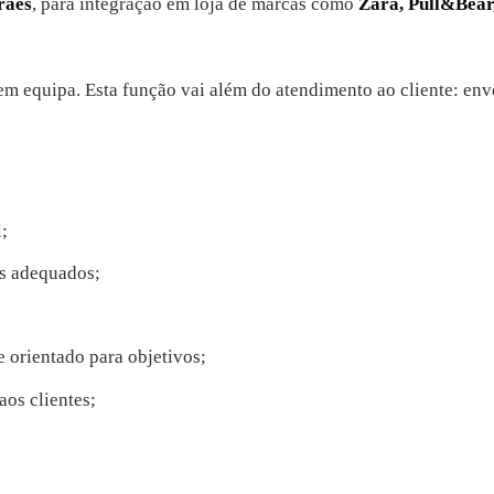
rães
, para integração em loja de marcas como
Zara, Pull&Bear
 em equipa. Esta função vai além do atendimento ao cliente: envo
;
os adequados;
e orientado para objetivos;
aos clientes;