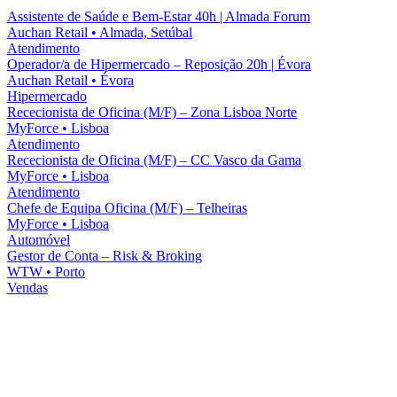
Assistente de Saúde e Bem-Estar 40h | Almada Forum
Auchan Retail
•
Almada, Setúbal
Atendimento
Operador/a de Hipermercado – Reposição 20h | Évora
Auchan Retail
•
Évora
Hipermercado
Rececionista de Oficina (M/F) – Zona Lisboa Norte
MyForce
•
Lisboa
Atendimento
Rececionista de Oficina (M/F) – CC Vasco da Gama
MyForce
•
Lisboa
Atendimento
Chefe de Equipa Oficina (M/F) – Telheiras
MyForce
•
Lisboa
Automóvel
Gestor de Conta – Risk & Broking
WTW
•
Porto
Vendas