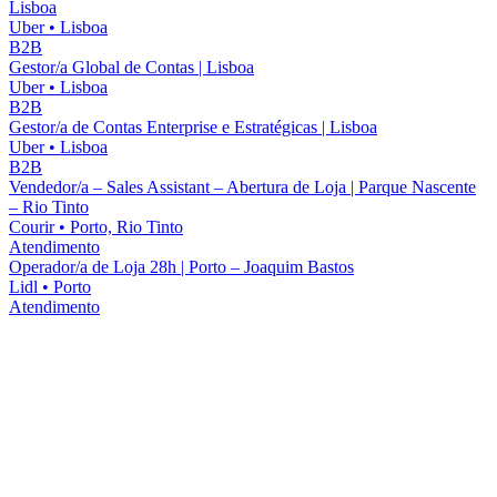
Lisboa
Uber
•
Lisboa
B2B
Gestor/a Global de Contas | Lisboa
Uber
•
Lisboa
B2B
Gestor/a de Contas Enterprise e Estratégicas | Lisboa
Uber
•
Lisboa
B2B
Vendedor/a – Sales Assistant – Abertura de Loja | Parque Nascente
– Rio Tinto
Courir
•
Porto, Rio Tinto
Atendimento
Operador/a de Loja 28h | Porto – Joaquim Bastos
Lidl
•
Porto
Atendimento