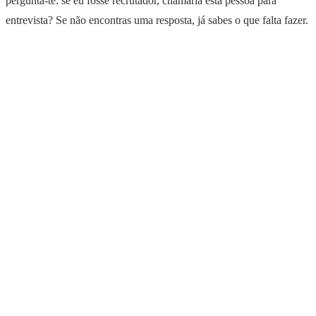
pergunta-te: se eu fosse recrutador, chamaria esta pessoa para
entrevista? Se não encontras uma resposta, já sabes o que falta fazer.