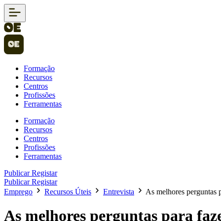
Formação
Recursos
Centros
Profissões
Ferramentas
Formação
Recursos
Centros
Profissões
Ferramentas
Publicar
Registar
Publicar
Registar
Emprego
Recursos Úteis
Entrevista
As melhores perguntas p
As melhores perguntas para faz