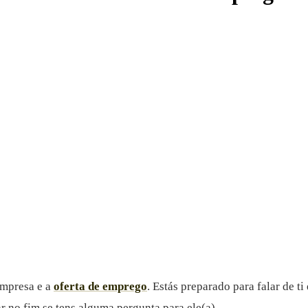
empresa e a
oferta de emprego
. Estás preparado para falar de ti
r no fim se tens alguma pergunta para ele(a).