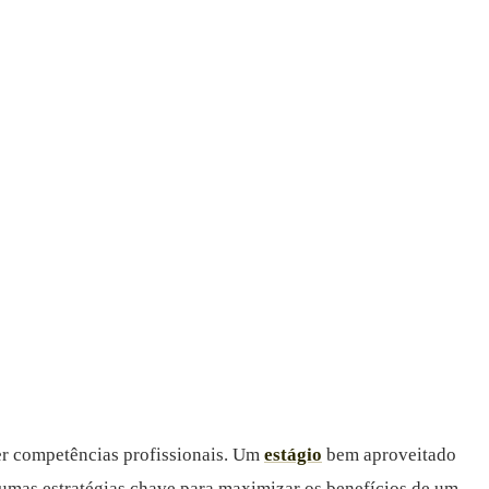
ver competências profissionais. Um
estágio
bem aproveitado
lgumas estratégias chave para maximizar os benefícios de um