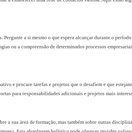
cos. Pergunte a si mesmo o que espera alcançar durante o períod
gias ou a compreensão de determinados processos empresariais.
tivo e procure tarefas e projetos que o desafiem e que estejam
rtas para responsabilidades adicionais e projetos mais interes
re a sua área de formação, mas também sobre outras disciplinas
empresa. Esta abordagem holística pode oferecer
insights
valioso