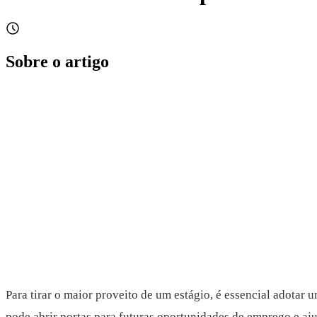
Sobre o artigo
Para tirar o maior proveito de um estágio, é essencial adotar
pode abrir portas para futuras oportunidades de emprego e aj