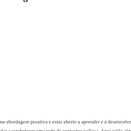
 uma abordagem proativa e estar aberto a aprender e a desenvol
udar a estabelecer uma rede de contactos valiosa. Aqui estão a