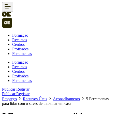
Formação
Recursos
Centros
Profissões
Ferramentas
Formação
Recursos
Centros
Profissões
Ferramentas
Publicar
Registar
Publicar
Registar
Emprego
Recursos Úteis
Aconselhamento
5 Ferramentas
para lidar com o stress de trabalhar em casa