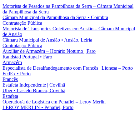
Motorista de Pesados na Pampilhosa da Serra – Câmara Municipal
da Pampilhosa da Serra
Câmara Municipal da Pampilhosa da Serra
•
Coimbra
Contratação Pública
Motorista de Transportes Coletivos em Ansião – Câmara Municipal
de Ansião
Câmara Municipal de Ansião
•
Ansião, Leiria
Contratação Pública
Auxiliar de Armazém – Horário Noturno | Faro
Randstad Portugal
•
Faro
Armazém
Especialista de Desalfandegamento com Francês | Lionesa – Porto
FedEx
•
Porto
Francês
Estafeta Independente | Covilhã
Uber
•
Castelo Branco, Covilhã
Estafeta
Operador/a de Logística em Penafiel – Leroy Merlin
LEROY MERLIN
•
Penafiel, Porto