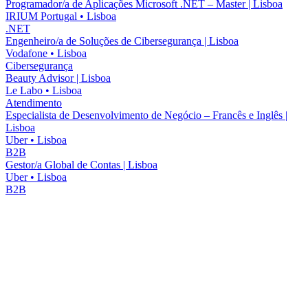
Programador/a de Aplicações Microsoft .NET – Master | Lisboa
IRIUM Portugal
•
Lisboa
.NET
Engenheiro/a de Soluções de Cibersegurança | Lisboa
Vodafone
•
Lisboa
Cibersegurança
Beauty Advisor | Lisboa
Le Labo
•
Lisboa
Atendimento
Especialista de Desenvolvimento de Negócio – Francês e Inglês |
Lisboa
Uber
•
Lisboa
B2B
Gestor/a Global de Contas | Lisboa
Uber
•
Lisboa
B2B