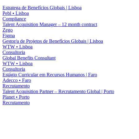
Estratega de Benefícios Globais | Lisboa
Pebl
•
Lisboa
Compliance
Talent Acquisition Manager – 12 month contract
Zego
Figma
Gestor/a de Projetos de Benefícios Globais | Lisboa
WTW
•
Lisboa
Consultoria
Global Benefits Consultant
WTW
•
Lisboa
Consultoria
Estágio Curricular em Recursos Humanos | Faro
Adecco
•
Faro
Recrutamento
Talent Acquisition Partner – Recrutamento Global | Porto
Planet
•
Porto
Recrutamento